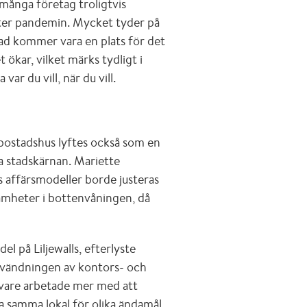
många företag troligtvis
ter pandemin. Mycket tyder på
rad kommer vara en plats för det
t ökar, vilket märks tydligt i
ar du vill, när du vill.
bostadshus lyftes också som en
a stadskärnan. Mariette
s affärsmodeller borde justeras
amheter i bottenvåningen, då
el på Liljewalls, efterlyste
användningen av kontors- och
vare arbetade mer med att
 samma lokal för olika ändamål.