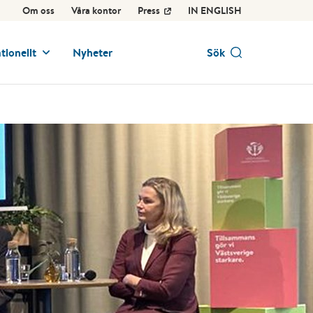
Om oss
Våra kontor
Press
IN ENGLISH
tionellt
Nyheter
Sök