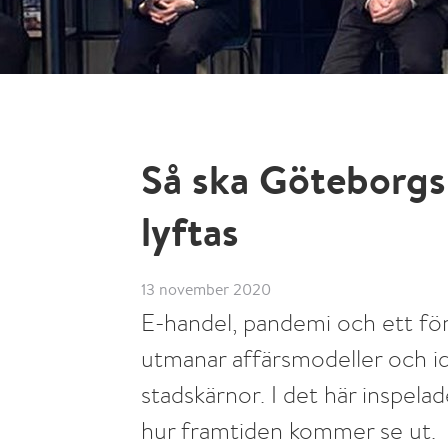
Så ska Göteborgs
lyftas
13 november 2020
E-handel, pandemi och ett för
utmanar affärsmodeller och id
stadskärnor. I det här inspela
hur framtiden kommer se ut.