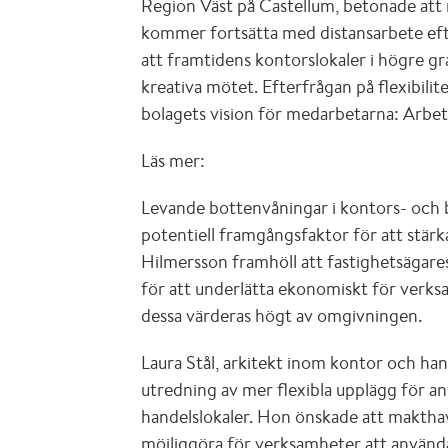
Region Väst på Castellum, betonade att 
kommer fortsätta med distansarbete ef
att framtidens kontorslokaler i högre g
kreativa mötet. Efterfrågan på flexibilite
bolagets vision för medarbetarna: Arbeta v
Läs mer:
Levande bottenvåningar i kontors- och 
potentiell framgångsfaktor för att stärk
Hilmersson framhöll att fastighetsägare
för att underlätta ekonomiskt för verks
dessa värderas högt av omgivningen.
Laura Stål, arkitekt inom kontor och hand
utredning av mer flexibla upplägg för 
handelslokaler. Hon önskade att maktha
möjliggöra för verksamheter att använda