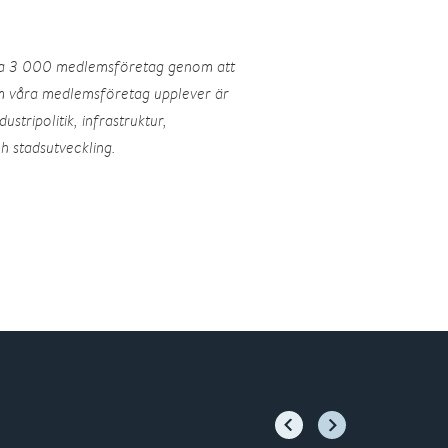
ra 3 000 medlemsföretag genom att
m våra medlemsföretag upplever är
ustripolitik, infrastruktur,
h stadsutveckling.