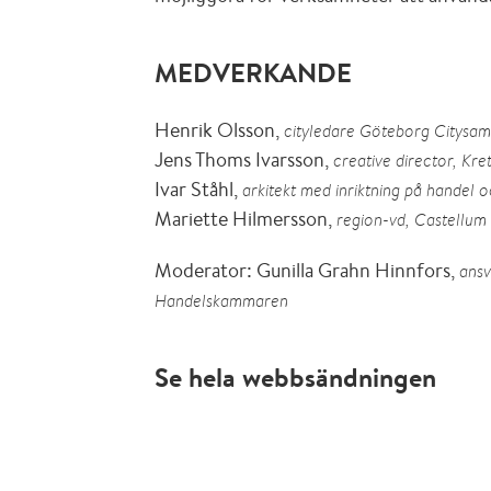
MEDVERKANDE
Henrik Olsson,
cityledare Göteborg Citysa
Jens Thoms Ivarsson,
creative director, Kr
Ivar Ståhl,
arkitekt med inriktning på handel oc
Mariette Hilmersson,
region-vd, Castellum
Moderator: Gunilla Grahn Hinnfors,
ansv
Handelskammaren
Se hela webbsändningen