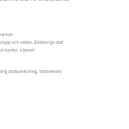
mverkan
etslopp och vatten, Göteborgs stad
h kontor, Liljewall
arig stadsutveckling, Västsvenska