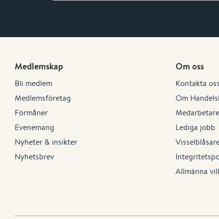
Medlemskap
Om oss
Bli medlem
Kontakta os
Medlemsföretag
Om Handels
Förmåner
Medarbetar
Evenemang
Lediga jobb
Nyheter & insikter
Visselblåsar
Nyhetsbrev
Integritetsp
Allmänna vil