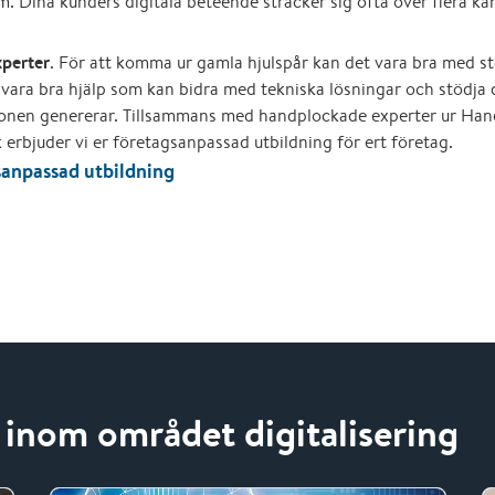
. Dina kunders digitala beteende sträcker sig ofta över flera kan
xperter
. För att komma ur gamla hjulspår kan det vara bra med stö
 vara bra hjälp som kan bidra med tekniska lösningar och stödja
ionen genererar. Tillsammans med handplockade experter ur Ha
 erbjuder vi er företagsanpassad utbildning för ert företag.
anpassad utbildning
 inom området digitalisering