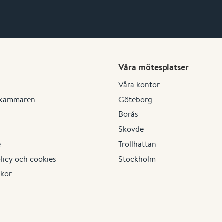
Våra mötesplatser
s
Våra kontor
kammaren
Göteborg
e
Borås
Skövde
e
Trollhättan
olicy och cookies
Stockholm
lkor