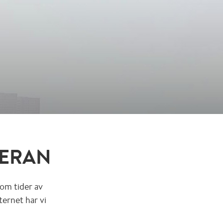
 ERAN
om tider av
ternet har vi