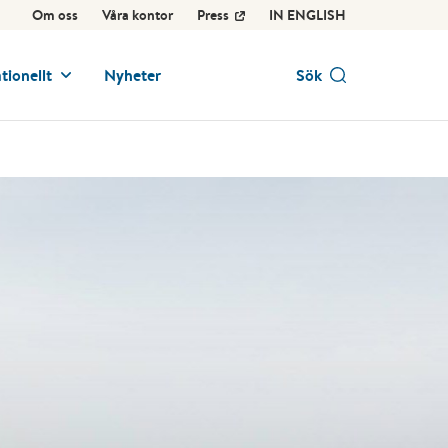
Om oss
Våra kontor
Press
IN ENGLISH
tionellt
Nyheter
Sök