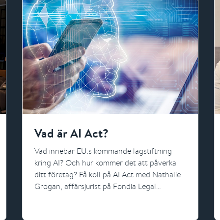
Vad är AI Act?
Vad innebär EU:s kommande lagstiftning
kring AI? Och hur kommer det att påverka
ditt företag? Få koll på AI Act med Nathalie
Grogan, affärsjurist på Fondia Legal
Services.