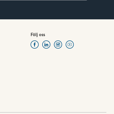
delarn
Följ oss