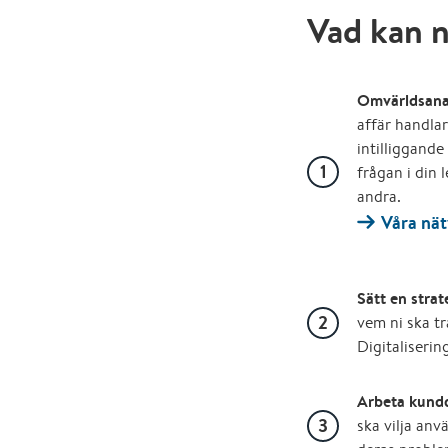
Vad kan n
Omvärldsanal
affär handlar
intilliggand
frågan i din
andra.
Våra nä
Sätt en strat
vem ni ska tr
Digitaliserin
Arbeta kundd
ska vilja anv