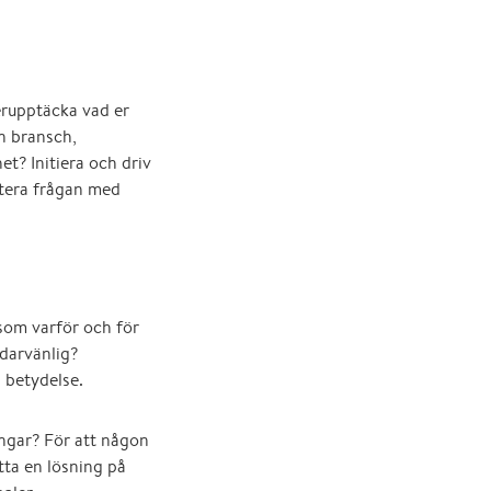
erupptäcka vad er
in bransch,
t? Initiera och driv
utera frågan med
om varför och för
ndarvänlig?
ns betydelse.
ingar? För att någon
tta en lösning på