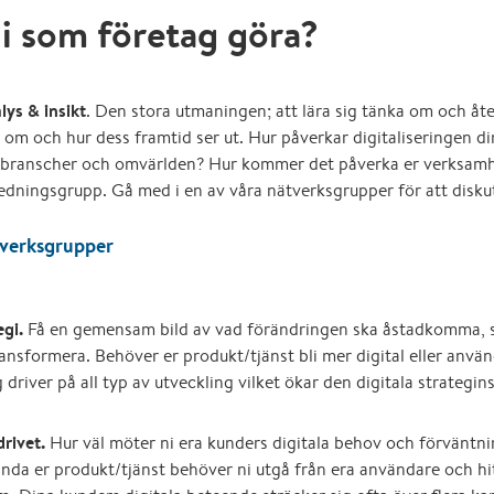
i som företag göra?
ys & insikt
. Den stora utmaningen; att lära sig tänka om och åt
 om och hur dess framtid ser ut. Hur påverkar digitaliseringen d
e branscher och omvärlden? Hur kommer det påverka er verksamhe
 ledningsgrupp. Gå med i en av våra nätverksgrupper för att disk
tverksgrupper
egi.
Få en gemensam bild av vad förändringen ska åstadkomma, s
ansformera. Behöver er produkt/tjänst bli mer digital eller anvä
g driver på all typ av utveckling vilket ökar den digitala strategi
rivet.
Hur väl möter ni era kunders digitala behov och förväntn
ända er produkt/tjänst behöver ni utgå från era användare och hi