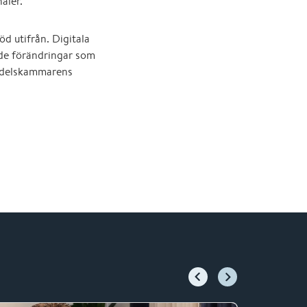
aler.
d utifrån. Digitala
 de förändringar som
ndelskammarens