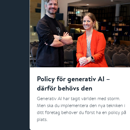
Policy för generativ AI –
därför behövs den
Generativ AI har tagit världen med storm.
Men ska du implementera den nya tekniken i
ditt företag behöver du först ha en policy på
plats.