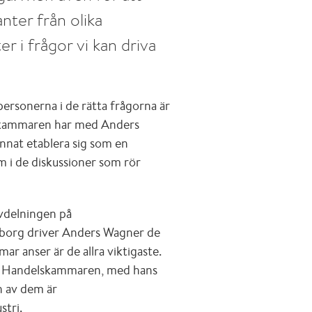
ter från olika
 i frågor vi kan driva
personerna i de rätta frågorna är
lskammaren har med Anders
nnat etablera sig som en
m i de diskussioner som rör
vdelningen på
borg driver Anders Wagner de
anser är de allra viktigaste.
m Handelskammaren, med hans
n av dem är
stri.