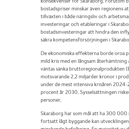
konsekvenser för Skaraborg. Förutom b
bostadspriser minskar även regionens at
tillväxten i både näringsliv och arbetsm
investeringar och etableringar i Skarab
bostadsinvesteringar att hindra den inf
säkra kompetensförsörjningen i Skarabo
De ekonomiska effekterna borde oroa poli
mild kris med en långsam återhämtning 
väntas sänka bruttoregionalprodukten (
motsvarande 2,2 miljarder kronor i produ
under de mest intensiva krisåren 2024-
procent år 2030. Sysselsättningen risk
personer.
Skaraborg har som mål att ha 300 000 in
fortsatt lågt byggande kan utvecklingen
minskande befolkning. En majoritet av des