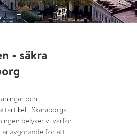
n - säkra
borg
maningar och
ttartikel i Skaraborgs
ingen belyser vi varför
 är avgörande för att