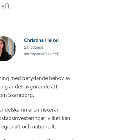
aft.
Christina Heikel
Biträdande
näringspolitisk chef
llning med betydande behov av
ing är det avgörande att
 som Skaraborg.
Handelskammaren riskerar
ostadsinvesteringar, vilket kan
gionalt och nationellt.