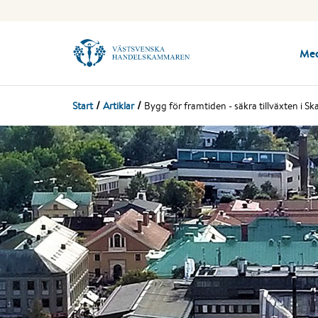
Me
Start
Artiklar
Bygg för framtiden - säkra tillväxten i S