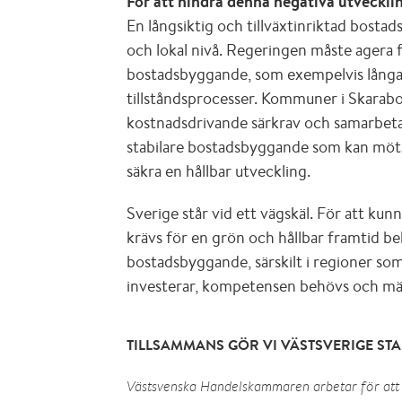
För att hindra denna negativa utveckli
En långsiktig och tillväxtinriktad bostad
och lokal nivå. Regeringen måste agera f
bostadsbyggande, som exempelvis långa
tillståndsprocesser. Kommuner i Skarab
kostnadsdrivande särkrav och samarbeta
stabilare bostadsbyggande som kan möt
säkra en hållbar utveckling.
Sverige står vid ett vägskäl. För att kun
krävs för en grön och hållbar framtid be
bostadsbyggande, särskilt i regioner som
investerar, kompetensen behövs och män
TILLSAMMANS GÖR VI VÄSTSVERIGE ST
Västsvenska Handelskammaren arbetar för att 