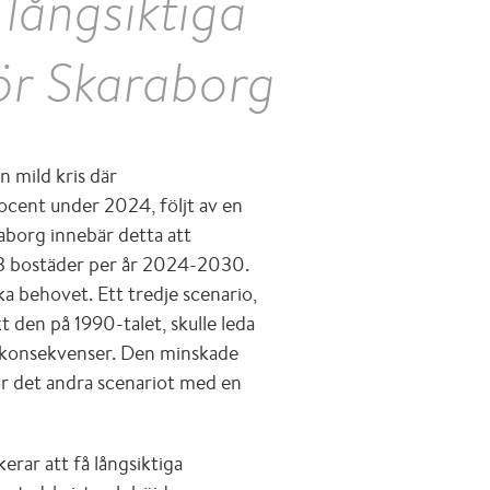
 långsiktiga
ör Skaraborg
en mild kris där
ocent under 2024, följt av en
aborg innebär detta att
83 bostäder per år 2024-2030.
ka behovet. Ett tredje scenario,
t den på 1990-talet, skulle leda
re konsekvenser. Den minskade
ör det andra scenariot med en
kerar att få långsiktiga