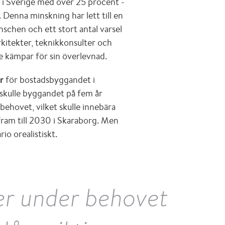
 i Sverige med över 25 procent -
 Denna minskning har lett till en
chen och ett stort antal varsel
kitekter, teknikkonsulter och
e kämpar för sin överlevnad.
r
för bostadsbyggandet i
t skulle byggandet på fem år
behovet, vilket skulle innebära
fram till 2030 i Skaraborg. Men
io orealistiskt.
er under behovet