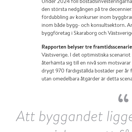
Under 2024 föll bostadsinvesteringarna
den största nedgången på tre decennier.
fördubbling av konkurser inom byggbrans
inom både bygg- och konsultsektorn. Ar
byggföretag i Skaraborg och Västsverig
Rapporten belyser tre framtidsscenarie
Västsverige. I det optimistiska scenario
återhämta sig till en nivå som motsvarar 
drygt 970 färdigställda bostäder per år 
utan omedelbara åtgärder är detta scenar
Att byggandet ligg