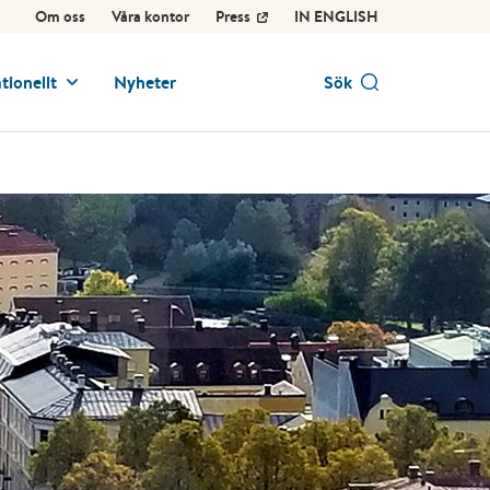
Om oss
Våra kontor
Press
IN ENGLISH
tionellt
Nyheter
Sök