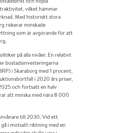
ostadsbrist och höjda
traktivitet, vilket hämmar
arknad. Med historiskt stora
org riskerar minskade
lyttning som är avgörande för att
rg.
tiker på alla nivåer. En relativt
av bostadsinvesteringarna
BRP) i Skaraborg med 1 procent,
ktionsbortfall i 2020 års priser,
2025 och fortsatt en halv
erar att minska med nära 8 000
vånare till 2030. Vid ett
 gå i motsatt riktning med en
sa individer skulle vara i