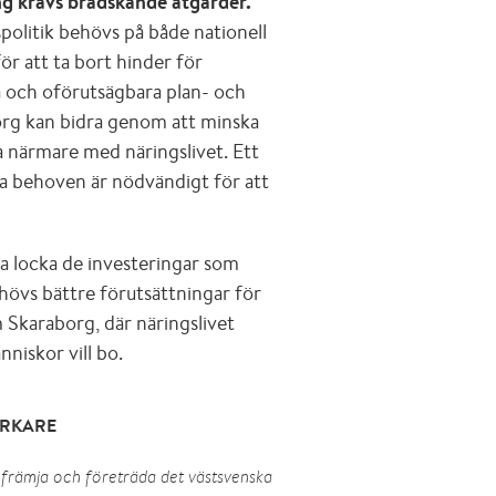
ng krävs brådskande åtgärder.
spolitik behövs på både nationell
ör att ta bort hinder för
 och oförutsägbara plan- och
org kan bidra genom att minska
 närmare med näringslivet. Ett
a behoven är nödvändigt för att
na locka de investeringar som
hövs bättre förutsättningar för
 Skaraborg, där näringslivet
niskor vill bo.
ARKARE
främja och företräda det västsvenska