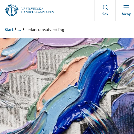
Meny
Sök
...
Start
Ledarskapsutveckling