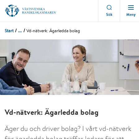
Meny
Sök
...
Start
Vd-nätverk: Ägarledda bolag
Vd-nätverk: Ägarledda bolag
Äger du och driver bolag? I vårt vd-nätverk
för ägarledda bolag träffas ledare för att