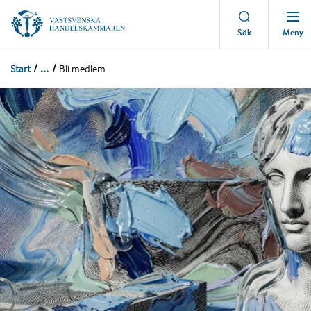
Meny
Sök
...
Start
Bli medlem