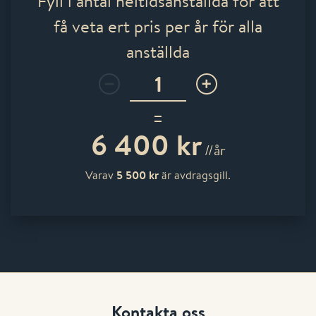
Fyll i antal heltidsanställda för att
få veta ert pris per år för alla
anställda
=
6 400 kr
//år
5 500 kr
Varav
är avdragsgill.
Kontakta oss