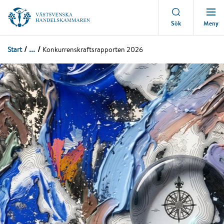
Meny
Sök
...
Start
Konkurrenskraftsrapporten 2026