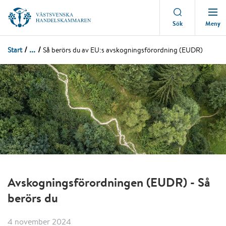
Meny
Sök
...
Start
Så berörs du av EU:s avskogningsförordning (EUDR)
Avskogningsförordningen (EUDR) - Så
berörs du
4 november 2024