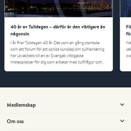
40 år av Tulldagen – därför är den viktigare än
Fö
någonsin
fö
I år firar Tulldagen 40 år. Det som en gång startade
Nä
som ett forum för att sprida kunskap om tullhantering
sä
har utvecklats till en av Sveriges viktigaste
sv
mötesplatser för dig som arbetar med tullfrågor och
internationell handel.
Medlemskap
Om oss