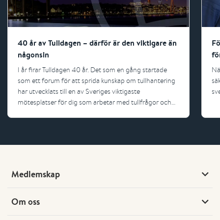
40 år av Tulldagen – därför är den viktigare än
Fö
någonsin
fö
I år firar Tulldagen 40 år. Det som en gång startade
Nä
som ett forum för att sprida kunskap om tullhantering
sä
har utvecklats till en av Sveriges viktigaste
sv
mötesplatser för dig som arbetar med tullfrågor och
internationell handel.
Medlemskap
Om oss