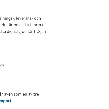
lnings-, leverans- och
 du får omsätta teorin i
lta digitalt, du får frågan
ren
går även som en av tre
 import
.