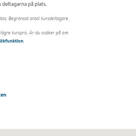
 deltagarna på plats.
tas. Begränsat antal kursdeltagare.
lägre kurspris. Är du osäker på om
sökfunktion
.
ten