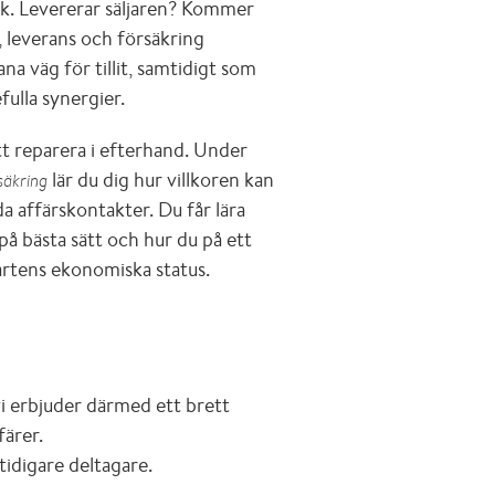
isk. Levererar säljaren? Kommer
, leverans och försäkring
na väg för tillit, samtidigt som
fulla synergier.
tt reparera i efterhand.
Under
lär du dig hur villkoren kan
säkring
a affärskontakter. Du får lära
på bästa sätt och hur du på ett
artens ekonomiska status.
vi erbjuder därmed ett brett
färer.
tidigare deltagare.