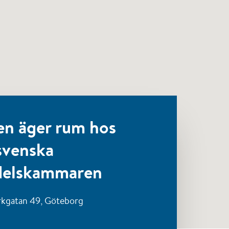
en äger rum hos
svenska
elskammaren
rkgatan 49,
Göteborg