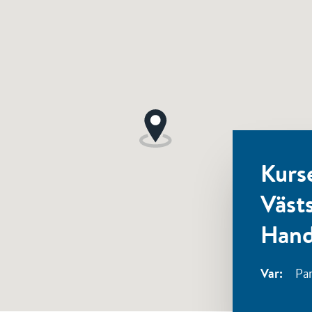
Kurs
Väst
Hand
Var:
Pa