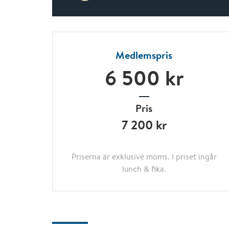
Medlemspris
6 500 kr
Pris
7 200 kr
Priserna är exklusive moms. I priset ingår
lunch & fika.