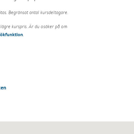
tas. Begränsat antal kursdeltagare.
lägre kurspris. Är du osäker på om
sökfunktion
.
ten