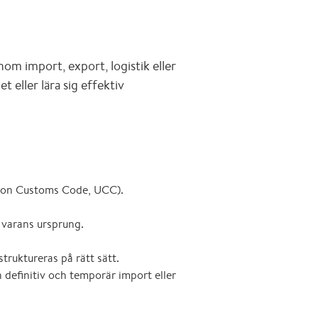
nom import, export, logistik eller
 eller lära sig effektiv
ion Customs Code, UCC).
 varans ursprung.
truktureras på rätt sätt.
an definitiv och temporär import eller