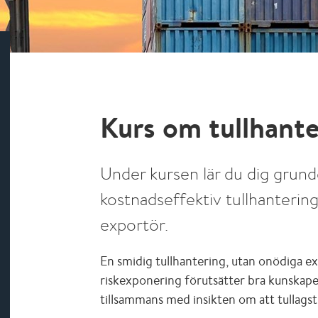
Kurs om tullhant
Under kursen lär du dig grun
kostnadseffektiv tullhanteri
exportör.
En smidig tullhantering, utan onödiga e
riskexponering förutsätter bra kunskape
tillsammans med insikten om att tullagst