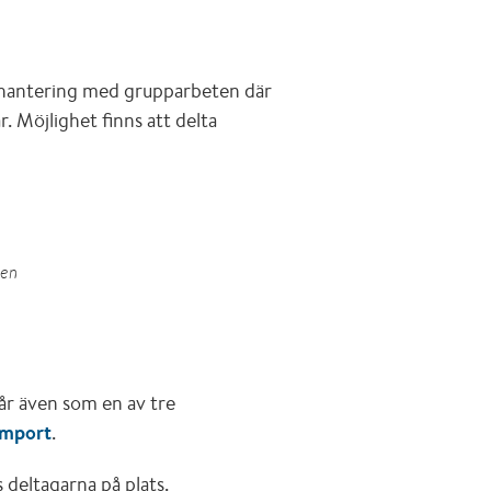
lhantering med grupparbeten där
r. Möjlighet finns att delta
ren
går även som en av tre
 import
.
 deltagarna på plats.