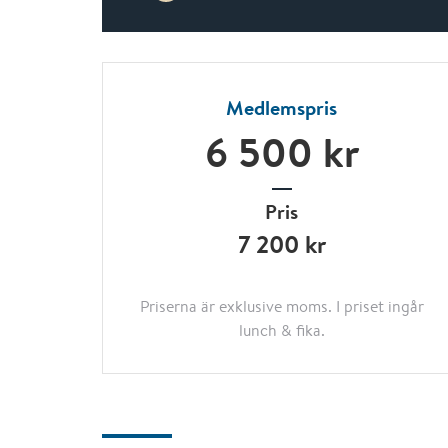
Medlemspris
6 500 kr
Pris
7 200 kr
Priserna är exklusive moms. I priset ingår
lunch & fika.