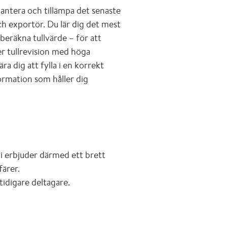
hantera och tillämpa det senaste
h exportör. Du lär dig det mest
beräkna tullvärde – för att
ler tullrevision med höga
ra dig att fylla i en korrekt
formation som håller dig
vi erbjuder därmed ett brett
färer.
tidigare deltagare.