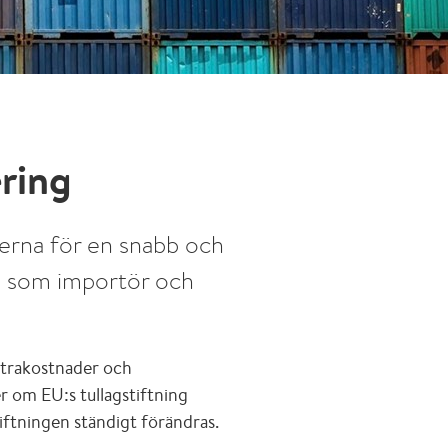
ering
derna för en snabb och
ng som importör och
xtrakostnader och
r om EU:s tullagstiftning
iftningen ständigt förändras.