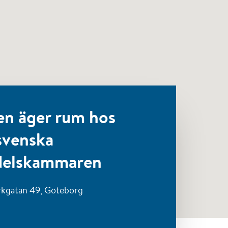
en äger rum hos
svenska
elskammaren
rkgatan 49,
Göteborg