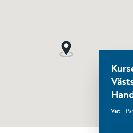
Kurs
Väst
Hand
Var:
Pa