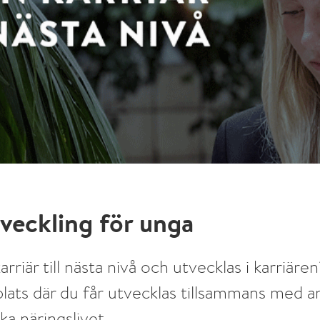
tveckling för unga
 karriär till nästa nivå och utvecklas i karriä
splats där du får utvecklas tillsammans med a
a näringslivet.