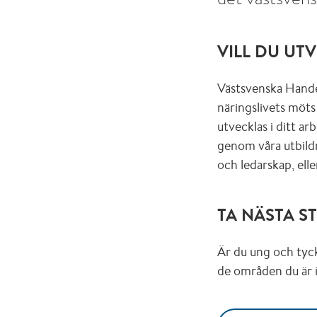
VILL DU UT
Västsvenska Hande
näringslivets möts
utvecklas i ditt ar
genom våra utbildn
och ledarskap, ell
TA NÄSTA S
Är du ung och tyc
de områden du är i