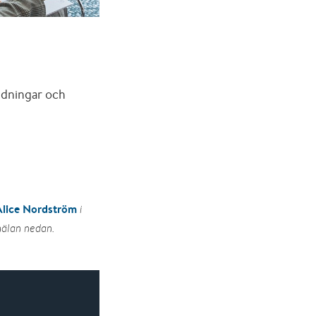
ldningar och
Alice Nordström
i
mälan nedan.