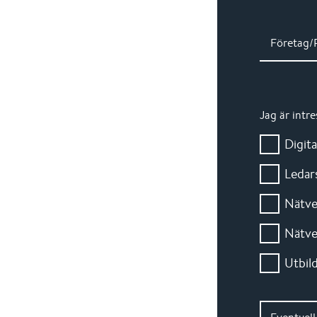
Företag/R
Jag är intre
Digita
Ledar
Nätve
Nätve
Utbil