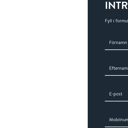
INT
Fyll i formu
Förnamn
Efternam
E-post
Mobilnu