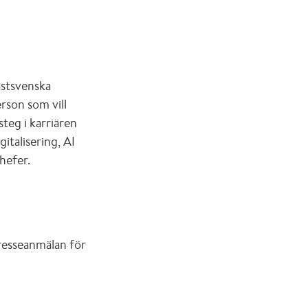
ästsvenska
rson som vill
steg i karriären
italisering, AI
chefer.
resseanmälan för