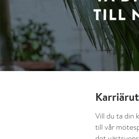
Karriäru
Vill du ta din
till vår möte
det västsvensk