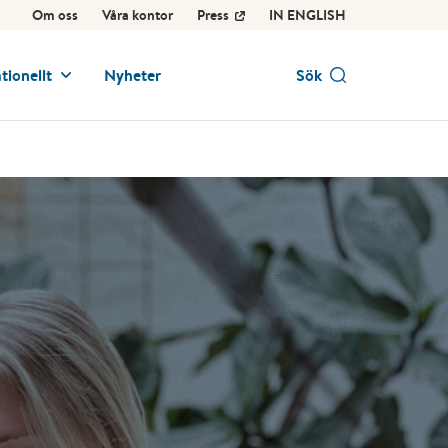
Om oss
Våra kontor
Press
IN ENGLISH
tionellt
Nyheter
Sök