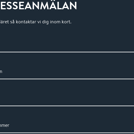
RESSEANMÄLAN
läret så kontaktar vi dig inom kort.
n
mmer