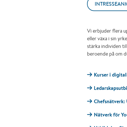
INTRESSEAN
Vi erbjuder flera u
eller växa i sin yr
stärka individen ti
beroende på om du 
Kurser i digita
Ledarskapsutb
Chefsnätverk:
Nätverk för Yo