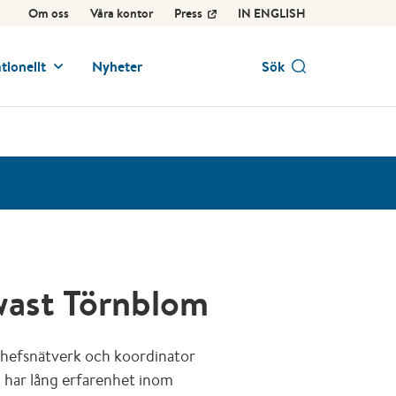
Om oss
Våra kontor
Press
IN ENGLISH
tionellt
Nyheter
Sök
wast Törnblom
 chefsnätverk och koordinator
 har lång erfarenhet inom