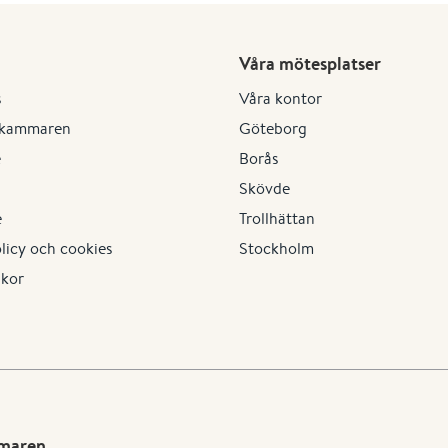
Våra mötesplatser
s
Våra kontor
kammaren
Göteborg
e
Borås
Skövde
e
Trollhättan
olicy och cookies
Stockholm
lkor
mmaren