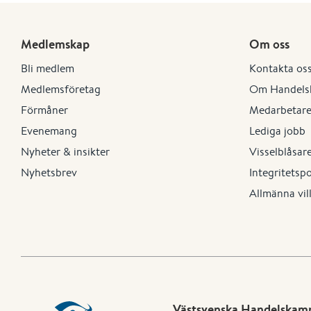
Medlemskap
Om oss
Bli medlem
Kontakta os
Medlemsföretag
Om Handels
Förmåner
Medarbetar
Evenemang
Lediga jobb
Nyheter & insikter
Visselblåsar
Nyhetsbrev
Integritetsp
Allmänna vil
Västsvenska Handelska