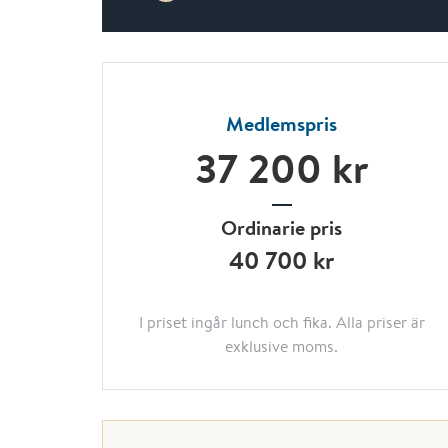
Medlemspris
37 200 kr
Ordinarie pris
40 700 kr
I priset ingår lunch och fika. Alla priser är
exklusive moms.