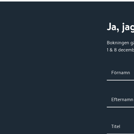
Ja, ja
Bokningen gä
1 & 8 decem
Förnamn
Efternamn
Titel