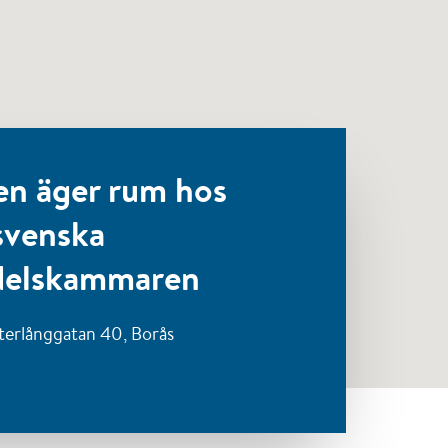
en äger rum hos
svenska
elskammaren
terlånggatan 40,
Borås