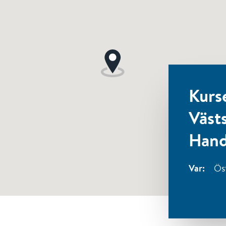
Kurs
Väst
Hand
Var:
Ös