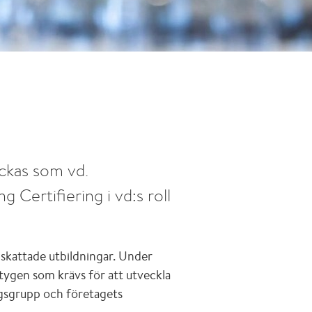
yckas som vd.
g Certifiering i vd:s roll
pskattade utbildningar. Under
ktygen som krävs för att utveckla
ngsgrupp och företagets