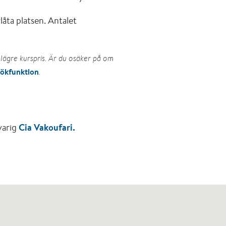
åta platsen. Antalet
lägre kurspris. Är du osäker på om
sökfunktion
.
varig
Cia Vakoufari.