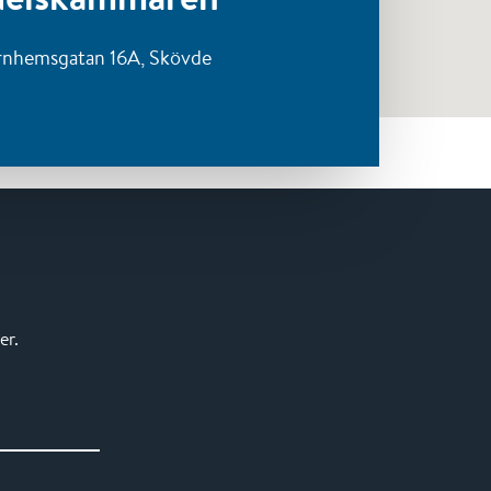
rnhemsgatan 16A,
Skövde
er.