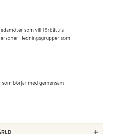
ledamöter som vill förbättra
h personer i ledningsgrupper som
ar som börjar med gemensam
ÄRLD