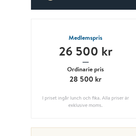
Medlemspris
26 500 kr
Ordinarie pris
28 500 kr
I priset ingår lunch och fika. Alla priser är
exklusive moms.