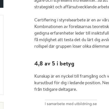
ägare och styrelsens intressenter. Så att
strategiskt och affärsutvecklande arbet
Certifiering i styrelsearbete är en av vå
Kombinationen av föreläsarnas teoretis
gedigna erfarenheter leder till insiktsful
få möjlighet att testa det du lärt dig av
rollspel där gruppen löser olika dilemma
4,8 av 5 i betyg
Kunskap är en nyckel till framgång och 
kursutbud för dig i ledande position. N
från tidigare deltagare.
I samarbete med utbildning.se