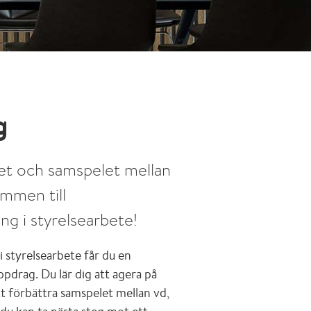
g
etet och samspelet mellan
ommen till
ing i styrelsearbete!
i styrelsearbete får du en
ppdrag. Du lär dig att agera på
t förbättra samspelet mellan vd,