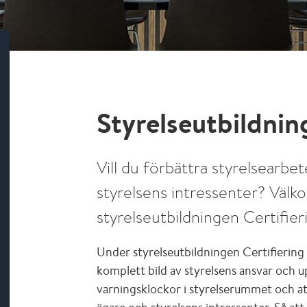
Styrelseutbildnin
Vill du förbättra styrelsearb
styrelsens intressenter? Välk
styrelseutbildningen Certifier
Under styrelseutbildningen Certifiering 
komplett bild av styrelsens ansvar och u
varningsklockor i styrelserummet och at