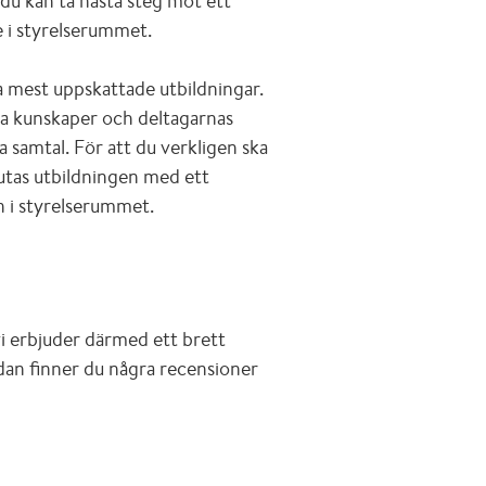
 du kan ta nästa steg mot ett
e i styrelserummet.
ra mest uppskattade utbildningar.
ka kunskaper och deltagarnas
la samtal. För att du verkligen ska
slutas utbildningen med ett
n i styrelserummet.
vi erbjuder därmed ett brett
edan finner du några recensioner