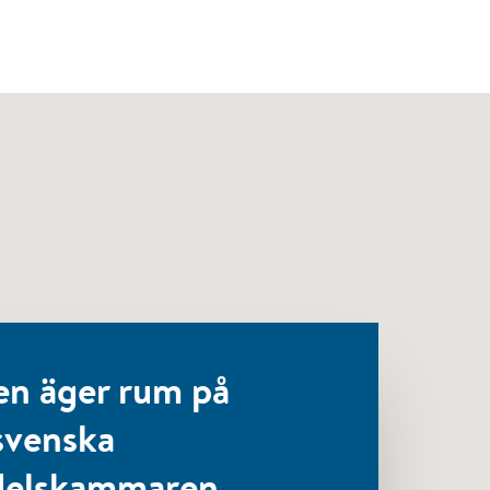
en äger rum på
svenska
elskammaren