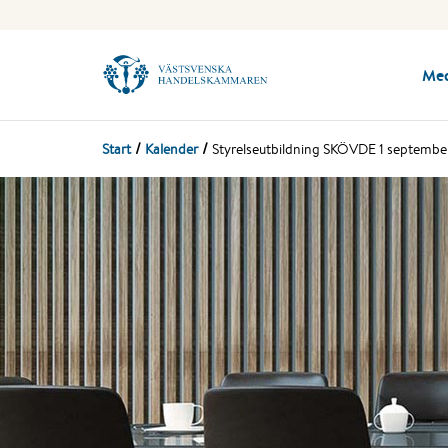
Me
Start
Kalender
Styrelseutbildning SKÖVDE 1 septemb