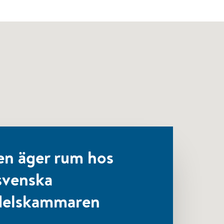
en äger rum hos
svenska
elskammaren