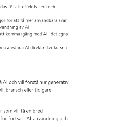
as för att effektivisera och
gor för att få mer användbara svar
nvändning av AI
att komma igång med AI i det egna
örja använda AI direkt efter kursen
på AI och vill förstå hur generativ
ll, bransch eller tidigare
 som vill få en bred
för fortsatt AI-användning och