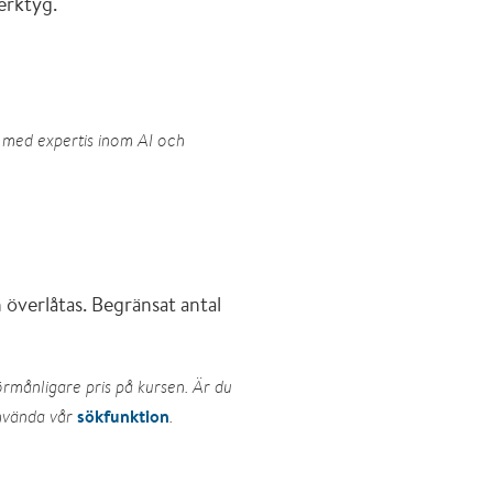
verktyg.
å med expertis inom AI och
överlåtas. Begränsat antal
örmånligare pris på kursen. Är du
sökfunktion
använda vår
.