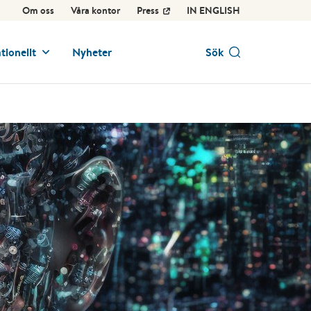
Om oss
Våra kontor
Press
IN ENGLISH
tionellt
Nyheter
Sök