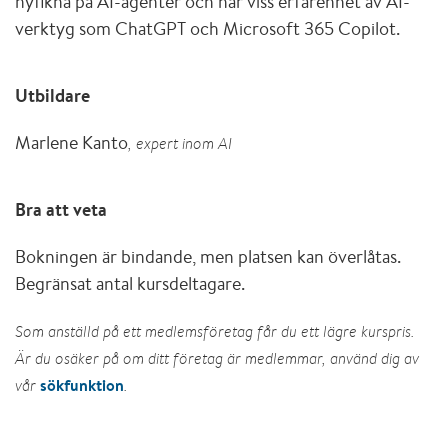
nyfikna på AI-agenter och har viss erfarenhet av AI-
verktyg som ChatGPT och Microsoft 365 Copilot.
Utbildare
Marlene Kanto
, expert inom AI
Bra att veta
Bokningen är bindande, men platsen kan överlåtas.
Begränsat antal kursdeltagare.
Som anställd på ett medlemsföretag får du ett lägre kurspris.
Är du osäker på om ditt företag är medlemmar, använd dig av
sökfunktion
vår
.