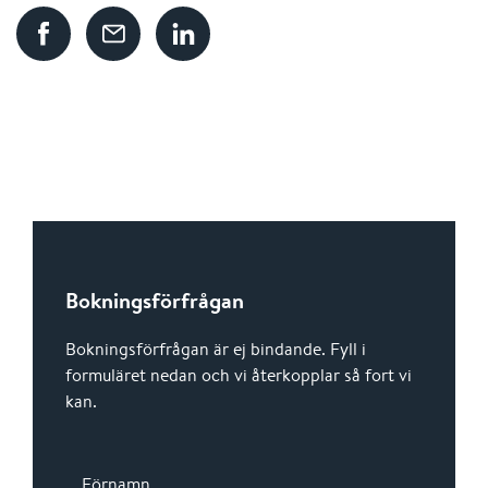
Bokningsförfrågan
Bokningsförfrågan är ej bindande. Fyll i
formuläret nedan och vi återkopplar så fort vi
kan.
Förnamn