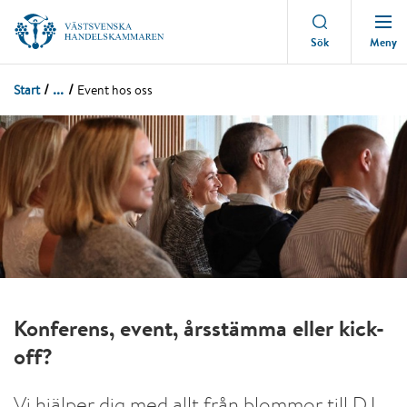
Meny
Sök
...
Start
Event hos oss
Konferens, event, årsstämma eller kick-
off?
Vi hjälper dig med allt från blommor till DJ.