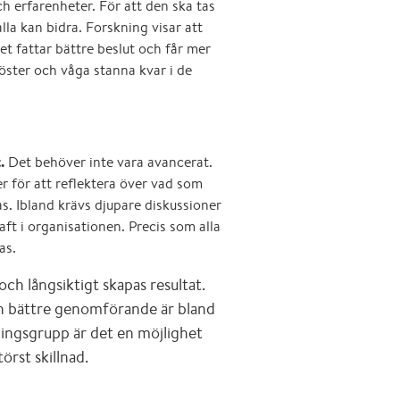
h erfarenheter. För att den ska tas
alla kan bidra. Forskning visar att
t fattar bättre beslut och får mer
röster och våga stanna kvar i de
.
Det behöver inte vara avancerat.
r för att reflektera över vad som
. Ibland krävs djupare diskussioner
t i organisationen. Precis som alla
as.
h långsiktigt skapas resultat.
h bättre genomförande är bland
ningsgrupp är det en möjlighet
örst skillnad.