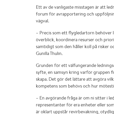
Ett av de vanligaste misstagen är att led
forum för avrapportering och uppföljnin
vägval.
– Precis som ett flygledartorn behöver 
överblick, koordinera resurser och prior
samtidigt som den håller koll på risker 
Gunilla Thulin.
Grunden för ett välfungerande ledningsg
syfte, en samsyn kring varför gruppen fi
skapa. Det gör det lättare att avgöra vil
kompetens som behövs och hur mötestid
– En avgörande fråga är om ni sitter i 
representanter för era enheter eller so
är oklart uppstår revirbevakning, otydli