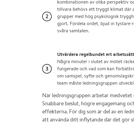
kombinationen av olika perspektiv oc
tillvara behövs ett tryggt klimat där 
grupper med hög psykologisk trygghe
gjort. Fördela ordet, bjud in tystare 
svåra samtalen.
Utvärdera regelbundet ert arbetssätt
Några minuter i slutet av mötet räcke
fungerade och vad som kan förbättras
om samspel, syfte och genomslagskraf
team måste ledningsgruppen utveckl
När ledningsgruppen arbetar medvetet oc
Snabbare beslut, högre engagemang oc
effekterna. För dig som är del av en led
att använda ditt inflytande där det gör st