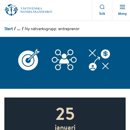
Meny
Sök
...
Start
Ny nätverksgrupp: entreprenör
25
januari