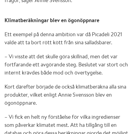
frågor, säger Annie Svensson.
Klimatberäkningar blev en ögonöppnare
Ett exempel på denna ambition var då Picadeli 2021
valde att ta bort rött kött från sina salladsbarer.
– Vi visste att det skulle göra skillnad, men det var
fortfarande ett avgörande steg. Beslutet var stort och
internt krävdes både mod och övertygelse.
Kort därefter började de också klimatberäkna alla sina
produkter, vilket enligt Annie Svensson blev en
ögonöppnare.
– Vi fick en helt ny förståelse för vilka ingredienser
som påverkar klimatet mest. Att ha tillgång till en
databas och göra dessa beräkningar gjorde det möjligt