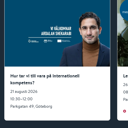
me
Hur tar vi till vara på internationell
Le
kompetens?
26
21 augusti 2026
08
10:30–12:00
Pa
Parkgatan 49, Göteborg