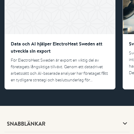
Data och AI hjälper ElectroHeat Sweden att
Sv
utveckla sin export
Sv
in
För ElectroHeat Sweden är export en viktig del av
ha
företagets långsiktiga tillväxt. Genom ett datadrivet
De
arbetssätt och AI-baserade analyser har företaget fått
Su
en tydligare strategi och beslutsunderlag för
kommande exportsatsningar.
SNABBLÄNKAR