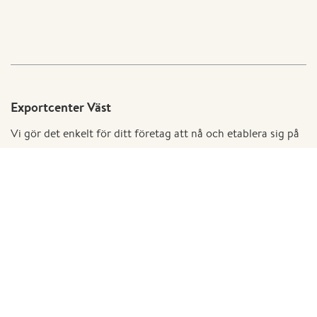
Exportcenter Väst
Vi gör det enkelt för ditt företag att nå och etablera sig på
internationella marknader med rådgivning, nätverk och
praktiskt stöd. Medfinansieras av Europeiska unionen.