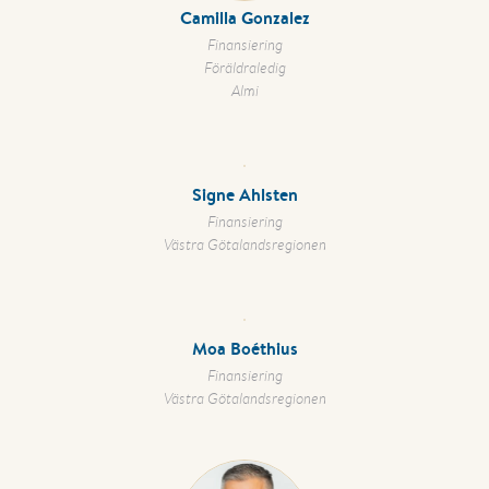
Camilla Gonzalez
Finansiering
Föräldraledig
Almi
Signe Ahlsten
Finansiering
Västra Götalandsregionen
Moa Boéthius
Finansiering
Västra Götalandsregionen