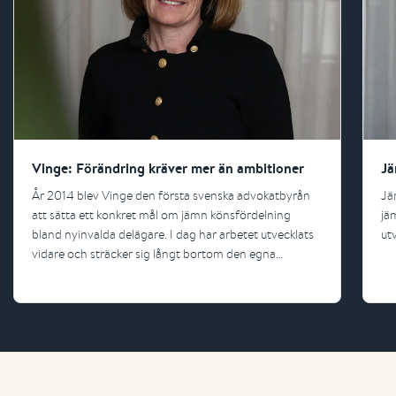
Vinge: Förändring kräver mer än ambitioner
Jä
År 2014 blev Vinge den första svenska advokatbyrån
Jä
att sätta ett konkret mål om jämn könsfördelning
jä
bland nyinvalda delägare. I dag har arbetet utvecklats
ut
vidare och sträcker sig långt bortom den egna
organisationen.