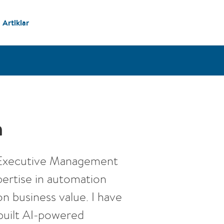
Artiklar
n
 Executive Management
ertise in automation
on business value. I have
 built AI‑powered