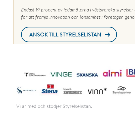
Endast 19 procent av ledamöterna i västsvenska styrelser ä
för att främja innovation och lönsamhet i företagen geno
ANSÖK TILL STYRELSELISTAN
Vi är med och stödjer Styrelselistan.