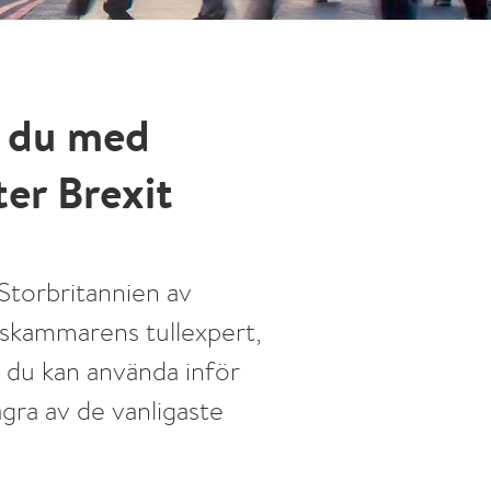
r du med
ter Brexit
Storbritannien av
lskammarens tullexpert,
 du kan använda inför
ågra av de vanligaste