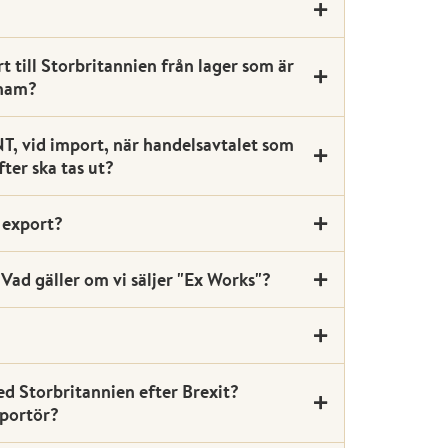
t till Storbritannien från lager som är
tnam?
TNT, vid import, när handelsavtalet som
ter ska tas ut?
e export?
 Vad gäller om vi säljer "Ex Works"?
d Storbritannien efter Brexit?
mportör?