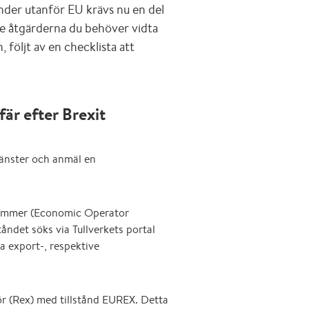
änder utanför EU krävs nu en del
te åtgärderna du behöver vidta
 följt av en checklista att
fär efter Brexit
tjänster och anmäl en
I nummer (Economic Operator
ståndet söks via Tullverkets portal
ra export-, respektive
ör (Rex) med tillstånd EUREX. Detta