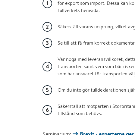
för export som import. Dessa kan kon
Tullverkets hemsida.
Säkerställ varans ursprung, vilket avgö
Se till att få fram korrekt dokumenta
Var noga med leveransvillkoret, det
transporten samt vem som bär risken
som har ansvaret för transporten väl
Om du inte gör tulldeklarationen själ
Säkerställ att motparten i Storbritan
tillstånd som behövs.
Seminarium:
Brexit - experterna ger