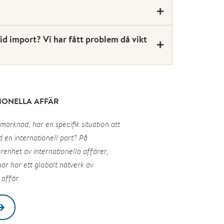
vid import? Vi har fått problem då vikt
TIONELLA AFFÄR
 marknad, har en specifik situation att
d en internationell part? På
enhet av internationella affärer,
ar har ett globalt nätverk av
 affär.