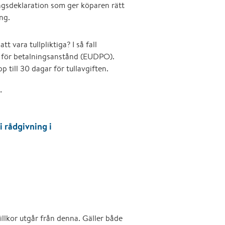
ungsdeklaration som ger köparen rätt
ung.
 vara tullpliktiga? I så fall
d för betalningsanstånd (EUDPO).
p till 30 dagar för tullavgiften.
t
.
 rådgivning i
 villkor utgår från denna. Gäller både