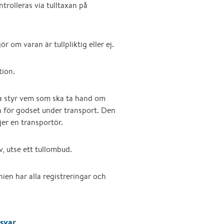
trolleras via tulltaxan på
r om varan är tullpliktig eller ej.
tion.
ta styr vem som ska ta hand om
 för godset under transport. Den
jer en transportör.
v, utse ett tullombud.
nien har alla registreringar och
 svar