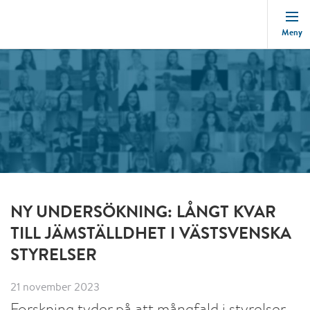
Meny
NY UNDERSÖKNING: LÅNGT KVAR
TILL JÄMSTÄLLDHET I VÄSTSVENSKA
STYRELSER
21 november 2023
Forskning tyder på att mångfald i styrelser