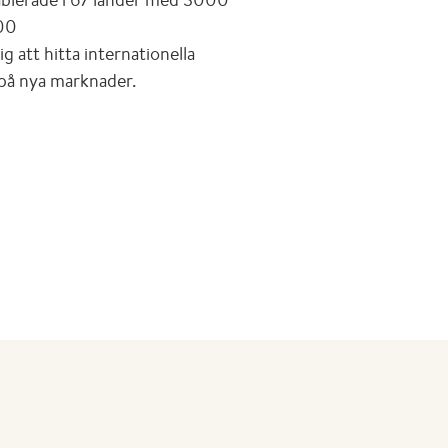
600
g att hitta internationella
på nya marknader.