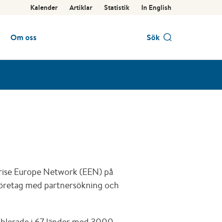
Kalender
Artiklar
Statistik
In English
Om oss
Sök
prise Europe Network (EEN) på
företag med partnersökning och
tablerade i 67 länder med 3000