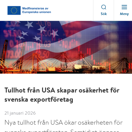
Meny
Sök
Tullhot från USA skapar osäkerhet för
svenska exportföretag
21 januari 2026
Nya tullhot från USA ökar osäkerheten för
svenska exportföretag. Samtidigt öppnar