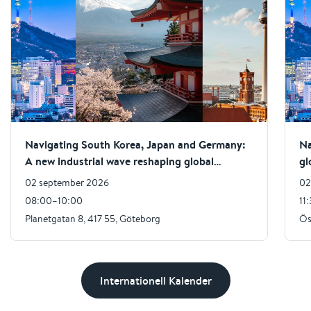
Navigating South Korea, Japan and Germany:
Na
A new industrial wave reshaping global
gl
partnerships
02 september 2026
02
08:00–10:00
11
Planetgatan 8, 417 55, Göteborg
Ös
Internationell Kalender