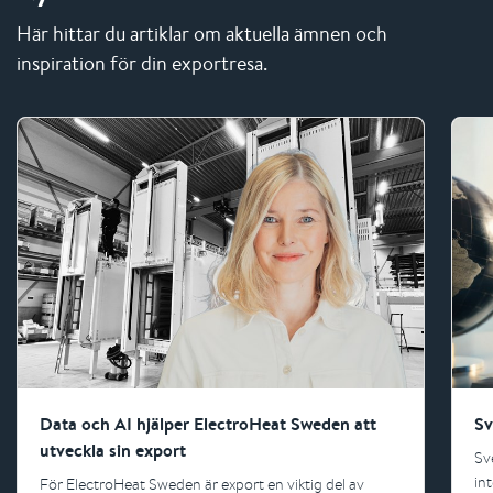
Här hittar du artiklar om aktuella ämnen och
inspiration för din exportresa.
Data och AI hjälper ElectroHeat Sweden att
Sv
utveckla sin export
Sv
in
För ElectroHeat Sweden är export en viktig del av