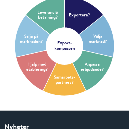
Leverans &
Exportera?
betalning?
Sälja på
Välja
marknaden?
marknad?
Export-
kompassen
Hjälp med
Anpassa
etablering?
erbjudande?
Samarbets-
partners?
Nyheter