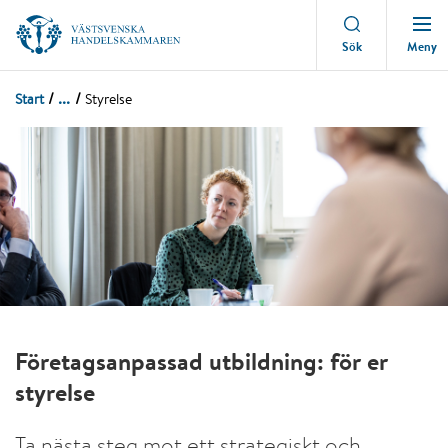
Meny
Sök
...
Start
Styrelse
Företagsanpassad utbildning: för er
styrelse
Ta nästa steg mot ett strategiskt och