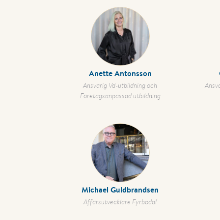
Anette Antonsson
Ansvarig Vd-utbildning och
Ansva
Företagsanpassad utbildning
Michael Guldbrandsen
Affärsutvecklare Fyrbodal