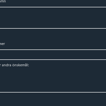
amn
mer
er andra önskemål: