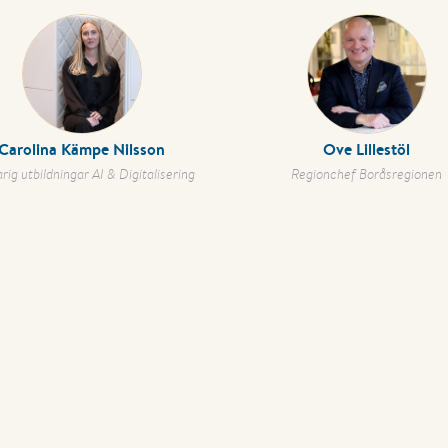
Carolina Kämpe Nilsson
Ove Lillestöl
rig utbildningar AI & Digitalisering
Regionchef Boråsregionen