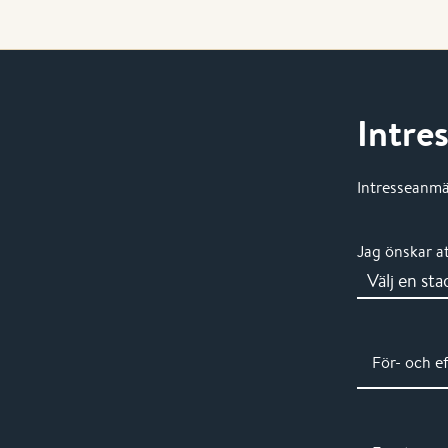
Intre
Intresseanmäl
Jag önskar a
För- och e