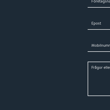
Företagsn
Epost
Mobilnum
Frågor ell