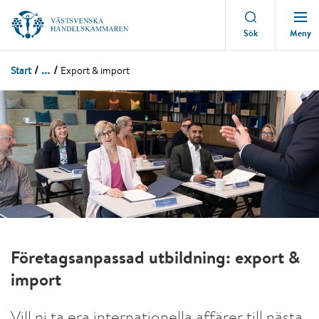
Meny
Sök
...
Start
Export & import
Företagsanpassad utbildning: export &
import
Vill ni ta era internationella affärer till nästa