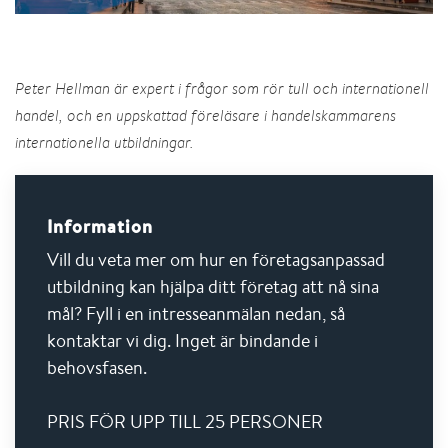
Peter Hellman är expert i frågor som rör tull och internationell
handel, och en uppskattad föreläsare i handelskammarens
internationella utbildningar.
Information
Vill du veta mer om hur en företagsanpassad
utbildning kan hjälpa ditt företag att nå sina
mål? Fyll i en intresseanmälan nedan, så
kontaktar vi dig. Inget är bindande i
behovsfasen.
PRIS FÖR UPP TILL 25 PERSONER